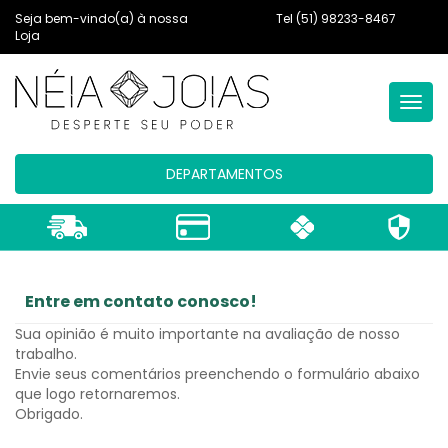
Seja bem-vindo(a) à nossa
Tel
(51) 98233-8467
Loja
MEN
PRIN
DEPARTAMENTOS
Entre em contato conosco!
Sua opinião é muito importante na avaliação de nosso
trabalho.
Envie seus comentários preenchendo o formulário abaixo
que logo retornaremos.
Obrigado.